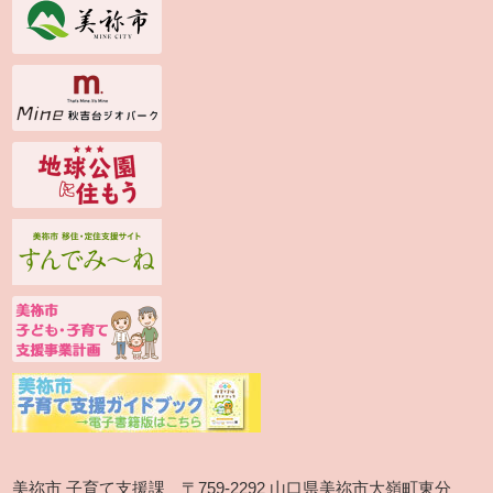
美祢市 子育て支援課 〒759-2292 山口県美祢市大嶺町東分