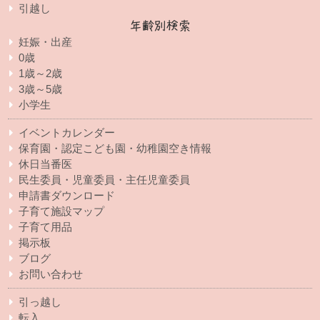
引越し
年齢別検索
妊娠・出産
0歳
1歳～2歳
3歳～5歳
小学生
イベントカレンダー
保育園・認定こども園・幼稚園空き情報
休日当番医
民生委員・児童委員・主任児童委員
申請書ダウンロード
子育て施設マップ
子育て用品
掲示板
ブログ
お問い合わせ
引っ越し
転入