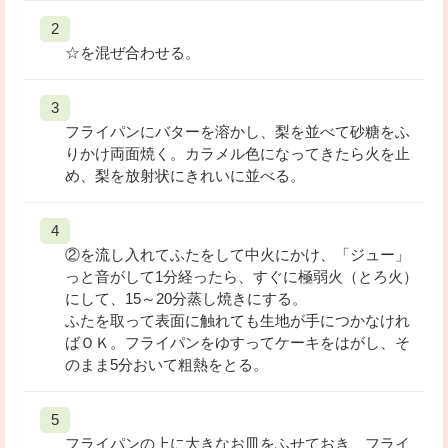
☆を混ぜ合わせる。
フライパンにバターを溶かし、梨を並べて砂糖をふ
りかけ両面焼く。カラメル色になってきたら火を止
め、梨を放射状にきれいに並べる。
②を流し入れてふたをして中火にかけ、「ジュー」
っと音がして1分経ったら、すぐに極弱火（とろ火）
にして、15～20分蒸し焼きにする。
ふたを取って表面に触れても生地が手につかなけれ
ばＯＫ。フライパンをゆすってケーキをはがし、そ
のまま5分おいて粗熱をとる。
フライパンの上に大きなお皿をふせておき、フライ