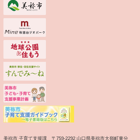
美祢市 子育て支援課 〒759-2292 山口県美祢市大嶺町東分