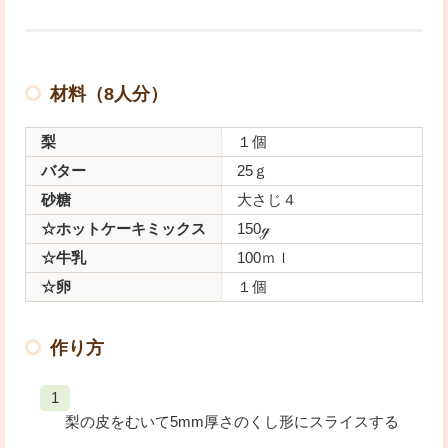
材料（8人分）
梨
１個
バター
25ｇ
砂糖
大さじ４
☆ホットケーキミックス
150ℊ
☆牛乳
100ｍｌ
☆卵
１個
作り方
梨の皮をむいて5mm厚さのくし形にスライスする