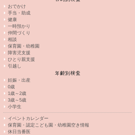
おでかけ
手当・助成
健康
一時預かり
仲間づくり
相談
保育園・幼稚園
障害児支援
ひとり親支援
引越し
年齢別検索
妊娠・出産
0歳
1歳～2歳
3歳～5歳
小学生
イベントカレンダー
保育園・認定こども園・幼稚園空き情報
休日当番医