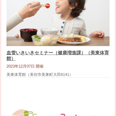
血管いきいきセミナー（健康増進課）（美東体育
館）
2023年12月07日 開催
美東体育館（美祢市美東町大田6141）