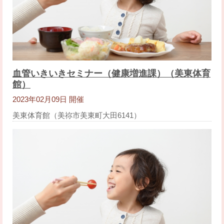
血管いきいきセミナー（健康増進課）（美東体育
館）
2023年02月09日 開催
美東体育館（美祢市美東町大田6141）